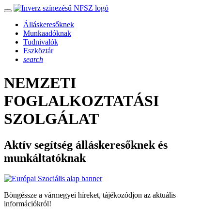
Álláskeresőknek
Munkaadóknak
Tudnivalók
Eszköztár
search
NEMZETI
FOGLALKOZTATÁSI
SZOLGÁLAT
Aktív segítség álláskeresőknek és
munkáltatóknak
Böngéssze a vármegyei híreket, tájékozódjon az aktuális
információkról!