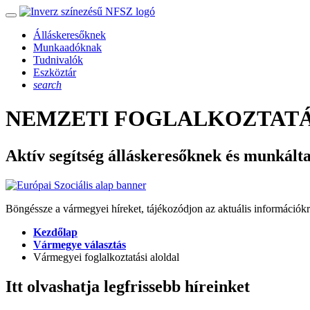
Álláskeresőknek
Munkaadóknak
Tudnivalók
Eszköztár
search
NEMZETI FOGLALKOZTATÁ
Aktív segítség álláskeresőknek és munkált
Böngéssze a vármegyei híreket, tájékozódjon az aktuális információkr
Kezdőlap
Vármegye választás
Vármegyei foglalkoztatási aloldal
Itt olvashatja legfrissebb híreinket