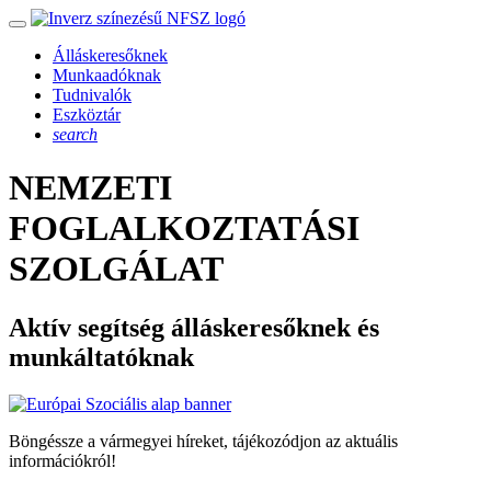
Álláskeresőknek
Munkaadóknak
Tudnivalók
Eszköztár
search
NEMZETI
FOGLALKOZTATÁSI
SZOLGÁLAT
Aktív segítség álláskeresőknek és
munkáltatóknak
Böngéssze a vármegyei híreket, tájékozódjon az aktuális
információkról!